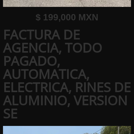
$ 199,000 MXN
FACTURA DE
AGENCIA, TODO
PAGADO,
AUTOMATICA,
ELECTRICA, RINES DE
ALUMINIO, VERSION
SE